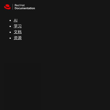
Skip to navigation
Skip to content
支
持
AI
学习
控制台
文档
（Console）
资源
开
发
人
员
开
始
试
用
联