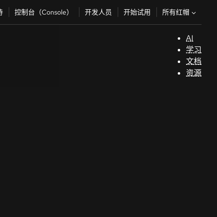
所有红帽
持
控制台（Console）
开发人员
开始试用
AI
支
学习
持
文档
资源
（
开
发
人
员
开
始
试
用