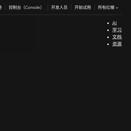
所有红帽
持
控制台（Console）
开发人员
开始试用
AI
支
学习
持
文档
资源
（
开
发
人
员
开
始
试
用