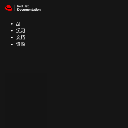
Skip to navigation
Skip to content
支
持
AI
学习
控制台
文档
（Console）
资源
开
发
人
员
开
始
试
用
联