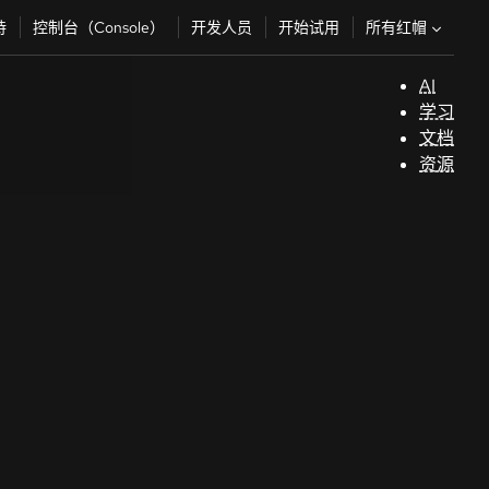
所有红帽
持
控制台（Console）
开发人员
开始试用
AI
支
学习
持
文档
资源
（
开
发
人
员
开
始
试
用