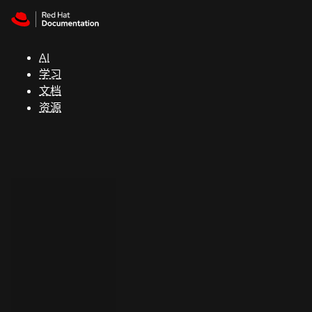
Skip to navigation
Skip to content
支
持
AI
学习
控制台
文档
（Console）
资源
开
发
人
员
开
始
试
用
联