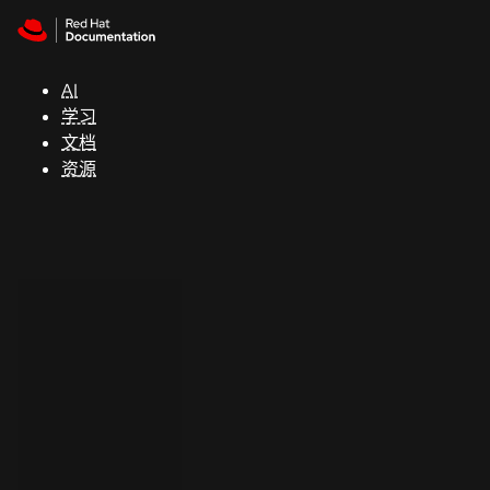
Skip to navigation
Skip to content
支
持
AI
学习
控制台
文档
（Console）
资源
开
发
人
员
开
始
试
用
联