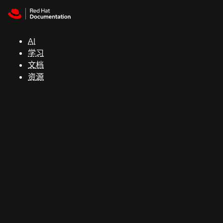
Skip to navigation
Skip to content
支
持
AI
学习
控制台
文档
（Console）
资源
开
发
人
员
开
始
试
用
联