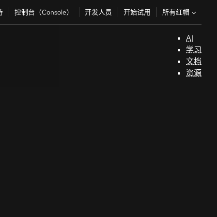
所有红帽
持
控制台（Console）
开发人员
开始试用
AI
支
学习
持
文档
资源
（
开
发
人
员
开
始
试
用