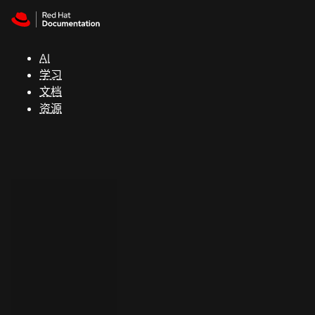
Skip to navigation
Skip to content
支
持
AI
学习
控制台
文档
（Console）
资源
开
发
人
员
开
始
试
用
联