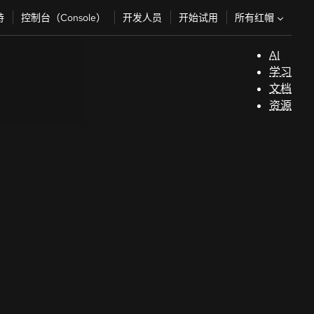
所有红帽
持
控制台（Console）
开发人员
开始试用
AI
支
学习
持
文档
资源
（
开
发
人
员
开
始
试
用