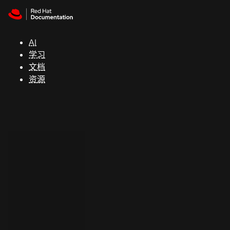
Skip to navigation
Skip to content
支
持
AI
学习
控制台
文档
（Console）
资源
开
发
人
员
开
始
试
用
联