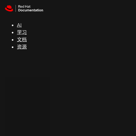
Skip to navigation
Skip to content
支
持
AI
学习
控制台
文档
（Console）
资源
开
发
人
员
开
始
试
用
联