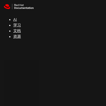
Skip to navigation
Skip to content
支
持
AI
学习
控制台
文档
（Console）
资源
开
发
人
员
开
始
试
用
联