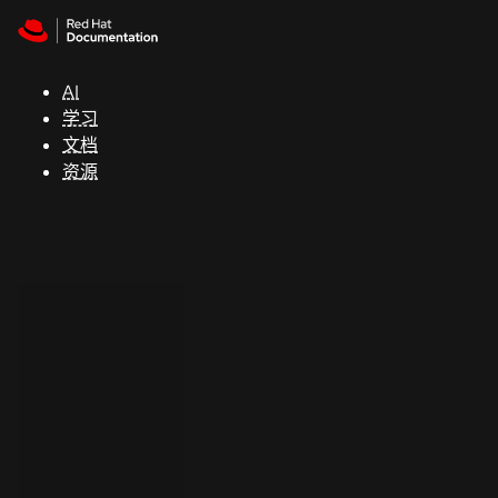
Skip to navigation
Skip to content
支
持
AI
学习
控制台
文档
（Console）
资源
开
发
人
员
开
始
试
用
联