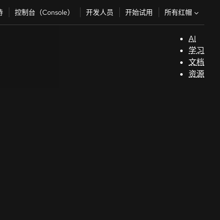
所有红帽
持
控制台（Console）
开发人员
开始试用
AI
支
学习
持
文档
资源
（
开
发
人
员
开
始
试
用