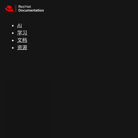
Skip to navigation
Skip to content
支
持
AI
学习
控制台
文档
（Console）
资源
开
发
人
员
开
始
试
用
联