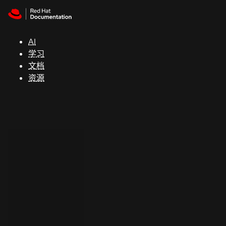
Skip to navigation
Skip to content
支
持
AI
学习
控制台
文档
（Console）
资源
开
发
人
员
开
始
试
用
联