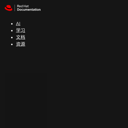
Skip to navigation
Skip to content
支
持
AI
学习
控制台
文档
（Console）
资源
开
发
人
员
开
始
试
用
联