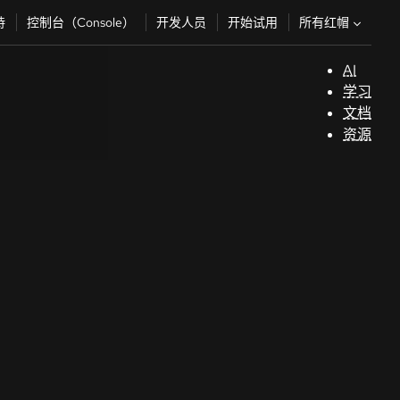
所有红帽
持
控制台（Console）
开发人员
开始试用
AI
支
学习
持
文档
资源
（
开
发
人
员
开
始
试
用