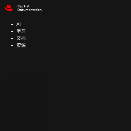
Skip to navigation
Skip to content
支
持
AI
学习
控制台
文档
（Console）
资源
开
发
人
员
开
始
试
用
联