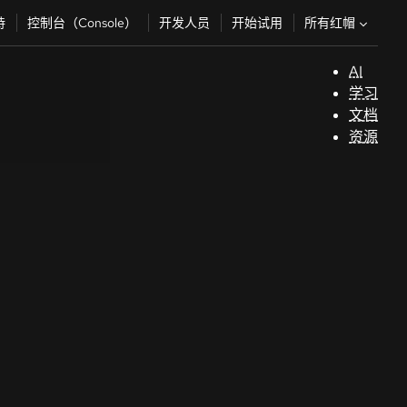
所有红帽
持
控制台（Console）
开发人员
开始试用
AI
支
学习
持
文档
资源
（
开
发
人
员
开
始
试
用