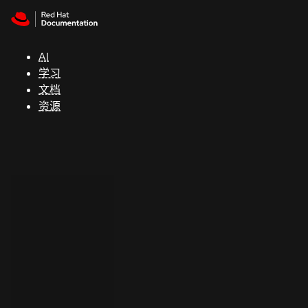
Skip to navigation
Skip to content
支
持
AI
学习
控制台
文档
（Console）
资源
开
发
人
员
开
始
试
用
联