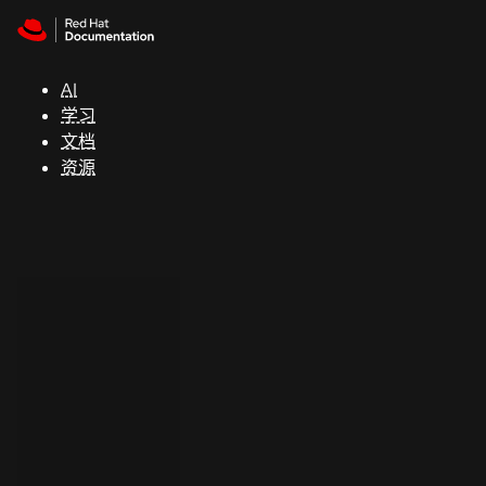
Skip to navigation
Skip to content
支
持
AI
学习
控制台
文档
（Console）
资源
开
发
人
员
开
始
试
用
联