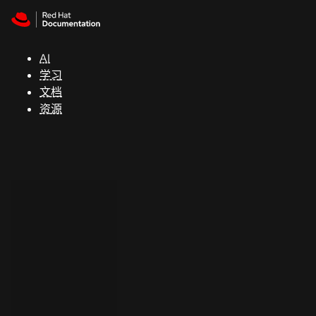
Skip to navigation
Skip to content
支
持
AI
学习
控制台
文档
（Console）
资源
开
发
人
员
开
始
试
用
联