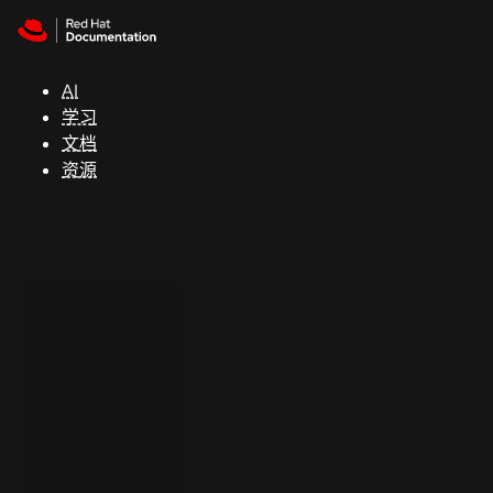
Skip to navigation
Skip to content
支
持
AI
学习
控制台
文档
（Console）
资源
开
发
人
员
开
始
试
用
联