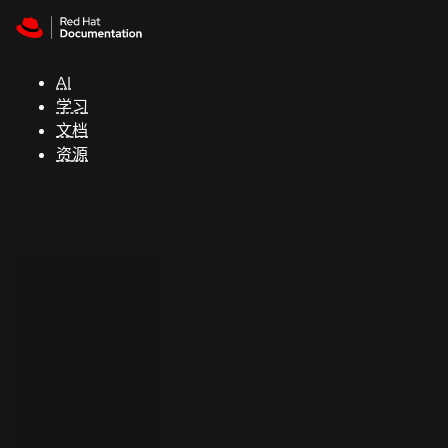
Skip to navigation
Skip to content
支
持
AI
学习
控制台
文档
（Console）
资源
开
发
人
员
开
始
试
用
联