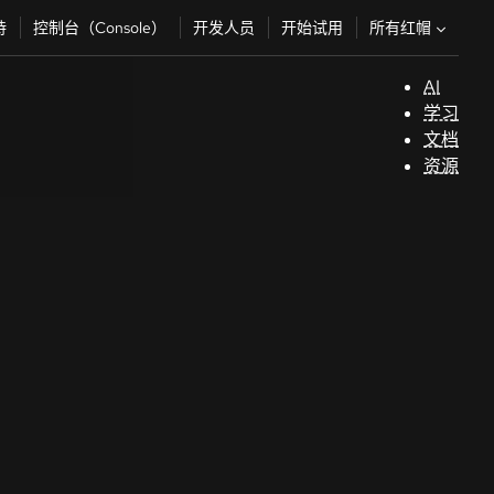
所有红帽
持
控制台（Console）
开发人员
开始试用
AI
支
学习
持
文档
资源
（
开
发
人
员
开
始
试
用