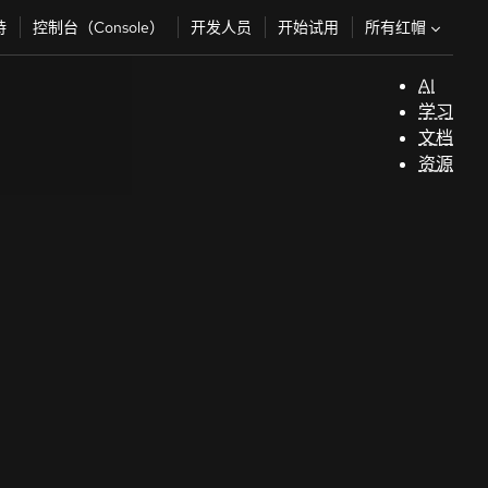
所有红帽
持
控制台（Console）
开发人员
开始试用
AI
支
学习
持
文档
资源
（
开
发
人
员
开
始
试
用