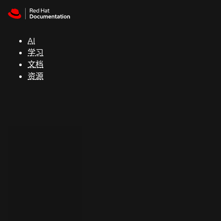
Skip to navigation
Skip to content
支
持
AI
学习
控制台
文档
（Console）
资源
开
发
人
员
开
始
试
用
联