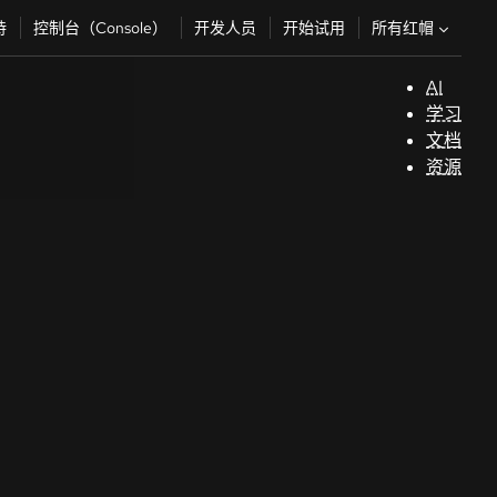
所有红帽
持
控制台（Console）
开发人员
开始试用
AI
支
学习
持
文档
资源
（
开
发
人
员
开
始
试
用