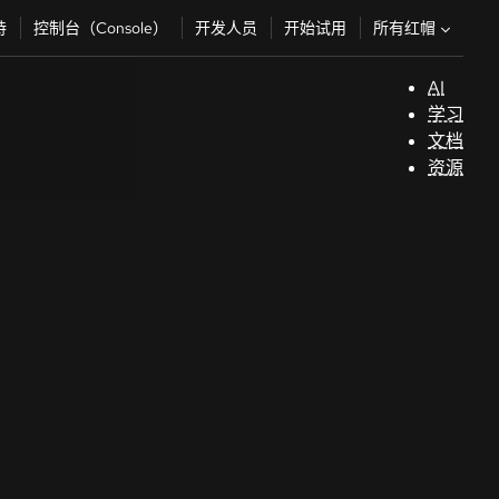
所有红帽
持
控制台（Console）
开发人员
开始试用
AI
支
学习
持
文档
资源
（
开
发
人
员
开
始
试
用