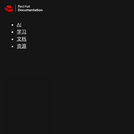
Skip to navigation
Skip to content
支
持
AI
学习
控制台
文档
（Console）
资源
开
发
人
员
开
始
试
用
联