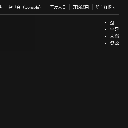
所有红帽
持
控制台（Console）
开发人员
开始试用
AI
支
学习
持
文档
资源
（
开
发
人
员
开
始
试
用