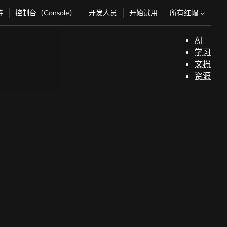
所有红帽
持
控制台（Console）
开发人员
开始试用
AI
支
学习
持
文档
资源
（
开
发
人
员
开
始
试
用