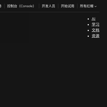
所有红帽
持
控制台（Console）
开发人员
开始试用
AI
支
学习
持
文档
资源
（
开
发
人
员
开
始
试
用