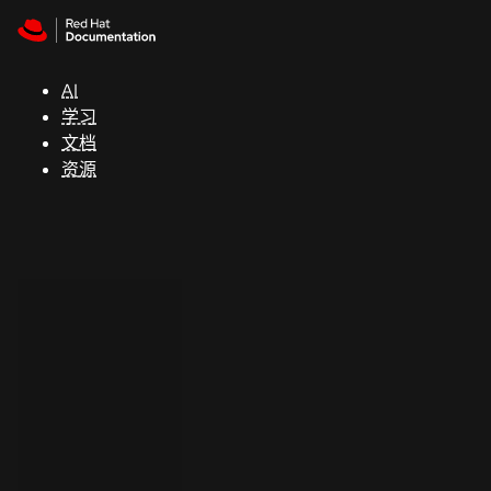
Skip to navigation
Skip to content
支
持
AI
学习
控制台
文档
（Console）
资源
开
发
人
员
开
始
试
用
联