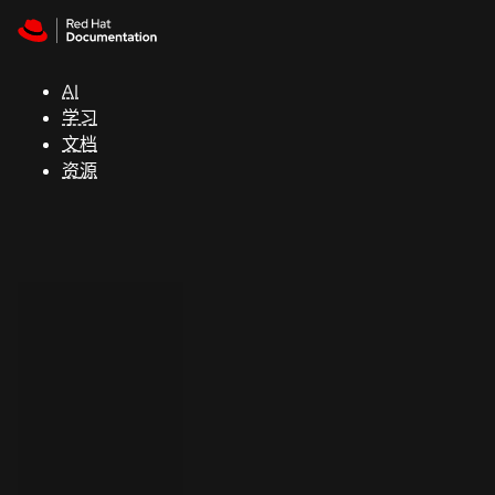
Skip to navigation
Skip to content
支
持
AI
学习
控制台
文档
（Console）
资源
开
发
人
员
开
始
试
用
联