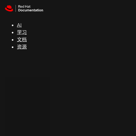
Skip to navigation
Skip to content
支
持
AI
学习
控制台
文档
（Console）
资源
开
发
人
员
开
始
试
用
联