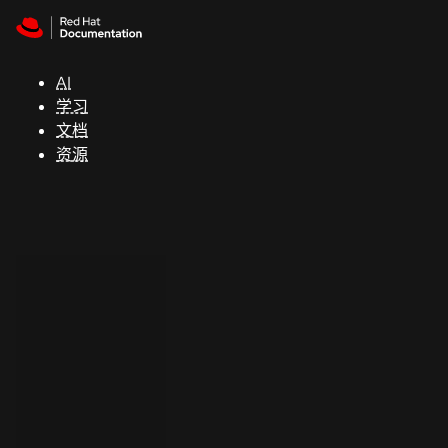
Skip to navigation
Skip to content
支
持
AI
学习
控制台
文档
（Console）
资源
开
发
人
员
开
始
试
用
联