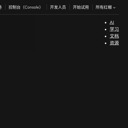
所有红帽
持
控制台（Console）
开发人员
开始试用
AI
支
学习
持
文档
资源
（
开
发
人
员
开
始
试
用