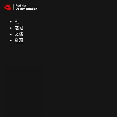
Skip to navigation
Skip to content
支
持
AI
学习
控制台
文档
（Console）
资源
开
发
人
员
开
始
试
用
联