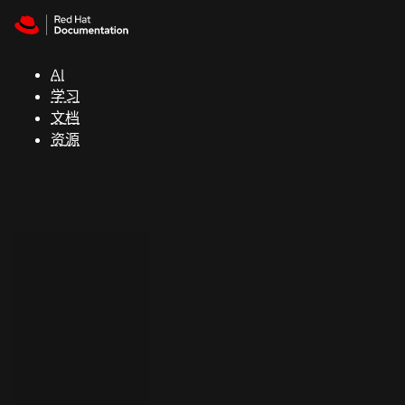
Skip to navigation
Skip to content
支
持
AI
学习
控制台
文档
（Console）
资源
开
发
人
员
开
始
试
用
联