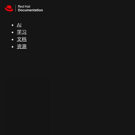
Skip to navigation
Skip to content
支
持
AI
学习
控制台
文档
（Console）
资源
开
发
人
员
开
始
试
用
联