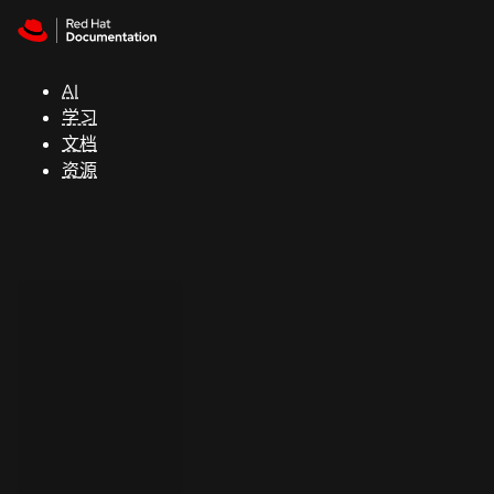
Skip to navigation
Skip to content
支
持
AI
学习
控制台
文档
（Console）
资源
开
发
人
员
开
始
试
用
联