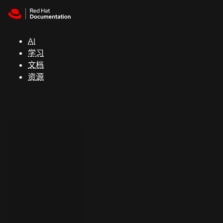
Skip to navigation
Skip to content
支
持
AI
学习
控制台
文档
（Console）
资源
开
发
人
员
开
始
试
用
联