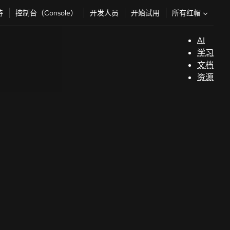
所有红帽
持
控制台（Console）
开发人员
开始试用
AI
支
学习
持
文档
资源
（
开
发
人
员
开
始
试
用