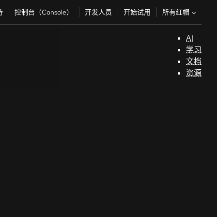
所有红帽
持
控制台（Console）
开发人员
开始试用
AI
支
学习
持
文档
资源
（
开
发
人
员
开
始
试
用