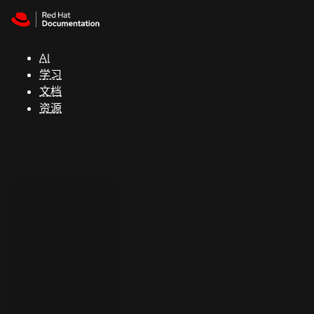
Skip to navigation
Skip to content
支
持
AI
学习
控制台
文档
（Console）
资源
开
发
人
员
开
始
试
用
联