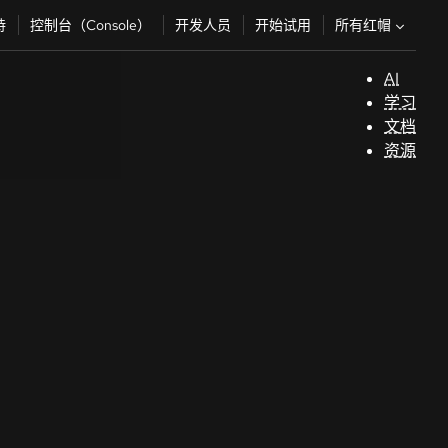
所有红帽
持
控制台（Console）
开发人员
开始试用
AI
支
学习
持
文档
资源
（
开
发
人
员
开
始
试
用